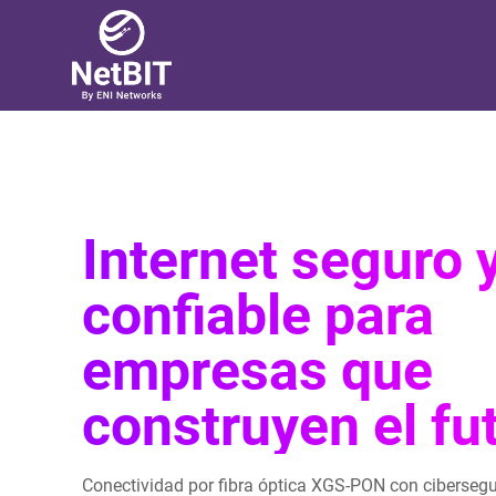
Internet seguro 
confiable para
empresas que
construyen el fu
Conectividad por fibra óptica XGS-PON con cibersegu