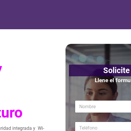
y
Solicite
Llene el form
N
turo
o
m
b
T
r
ridad integrada y Wi-
e
e