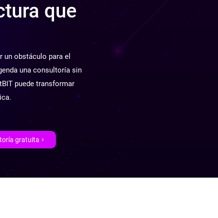
ctura que
r un obstáculo para el
enda una consultoría sin
tBIT puede transformar
ica.
oría gratuita