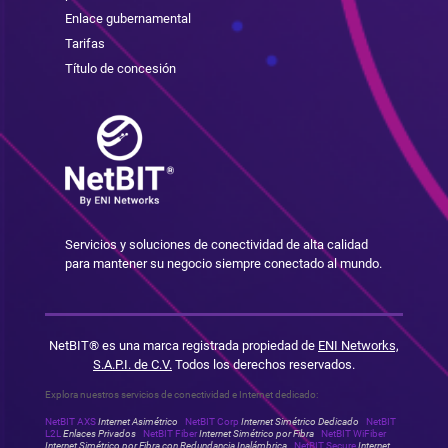
Enlace gubernamental
Tarifas
Título de concesión
Servicios y soluciones de conectividad de alta calidad
para mantener su negocio siempre conectado al mundo.
NetBIT® es una marca registrada propiedad de
ENI Networks,
S.A.P.I. de C.V.
Todos los derechos reservados.
Explora nuestros servicios de conectividad e Internet dedicado:
NetBIT AXS
Internet Asimétrico
NetBIT Corp
Internet Simétrico Dedicado
NetBIT
L2L
Enlaces Privados
NetBIT Fiber
Internet Simétrico por Fibra
NetBIT WiFiber
Internet Simétrico por Fibra con Redundancia Inalámbrica
NetBIT Secure
Internet