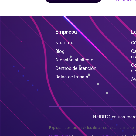
Empresa
L
Nosotros
Có
Blog
Ca
us
Atención al cliente
Co
Centros de atención
se
Bolsa de trabajo
Av
NetBIT® es una marc
Explora nuestros servicios de conectividad e Internet