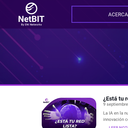
ACERCA
¿Está tu r
9 septiembre
La IA en la n
innovación c
LEER NOT