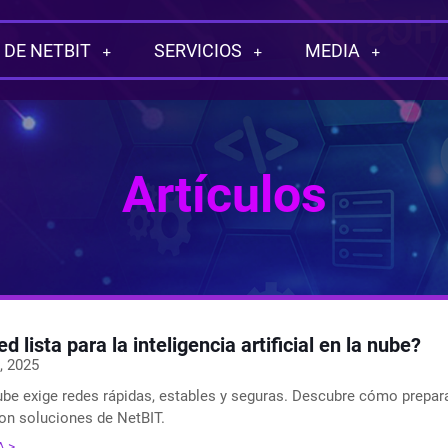
 DE NETBIT
SERVICIOS
MEDIA
Artículos
ed lista para la inteligencia artificial en la nube?
, 2025
ube exige redes rápidas, estables y seguras. Descubre cómo preparar
on soluciones de NetBIT.
A >