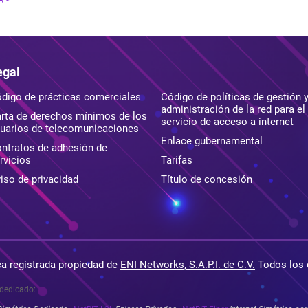
egal
digo de prácticas comerciales
Código de políticas de gestión 
administración de la red para el
rta de derechos mínimos de los
servicio de acceso a internet
uarios de telecomunicaciones
Enlace gubernamental
ntratos de adhesión de
rvicios
Tarifas
iso de privacidad
Título de concesión
a registrada propiedad de
ENI Networks, S.A.P.I. de C.V.
Todos los 
 dedicado: