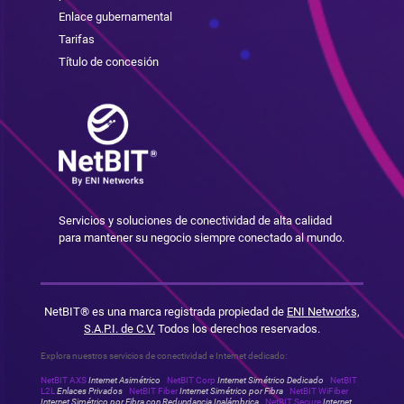
Enlace gubernamental
Tarifas
Título de concesión
Servicios y soluciones de conectividad de alta calidad
para mantener su negocio siempre conectado al mundo.
NetBIT® es una marca registrada propiedad de
ENI Networks,
S.A.P.I. de C.V.
Todos los derechos reservados.
Explora nuestros servicios de conectividad e Internet dedicado:
NetBIT AXS
Internet Asimétrico
NetBIT Corp
Internet Simétrico Dedicado
NetBIT
L2L
Enlaces Privados
NetBIT Fiber
Internet Simétrico por Fibra
NetBIT WiFiber
Internet Simétrico por Fibra con Redundancia Inalámbrica
NetBIT Secure
Internet