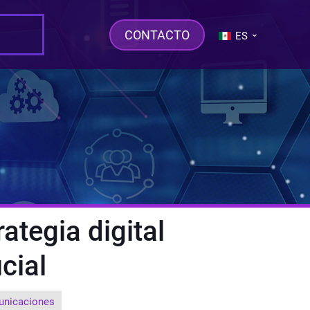
CONTACTO
ES
ategia digital
icial
unicaciones